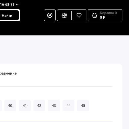
216-68-91
Корзина
0
Найти
0 ₽
сравнение
40
41
42
43
44
45