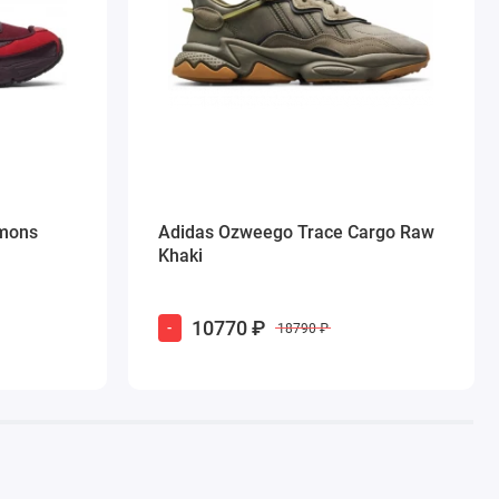
imons
Adidas Ozweego Trace Cargo Raw
Khaki
10770 ₽
-
18790 ₽