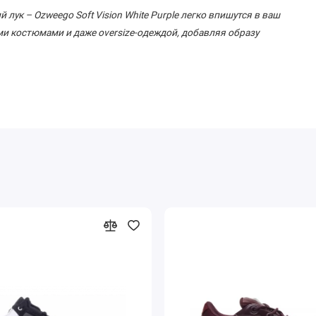
 лук – Ozweego Soft Vision White Purple легко впишутся в ваш
ми костюмами и даже oversize-одеждой, добавляя образу
ной расцветкой.
осостойкость.
ле многочасовой носки.
ной жизни.
idas Ozweego Soft Vision White Purple! Закажите прямо сейчас