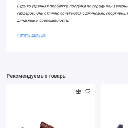
Будь то утренняя пробежка, прогулка по городу или вечерний
гардероб. Они отлично сочетаются с джинсами, спортивны
динамики и современности.
Почему стоит купить именно эти кроссовки?
Читать дальше
Эксклюзивный дизайн – выделяйтесь из толпы с мод
Высокое качество материалов – долговечность и изн
Удобство на весь день – никакой усталости даже пос
Универсальность – подходят для спорта и повседнев
Не упустите шанс стать обладателем культовых кроссовок Ad
Рекомендуемые товары
и шагайте в ногу с модой в максимальном комфорте!