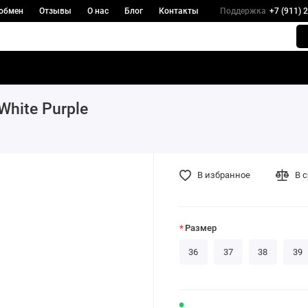
 обмен
Отзывы
О нас
Блог
Контакты
Поддержка
+7 (911) 
White Purple
В избранное
В 
Размер
36
37
38
39