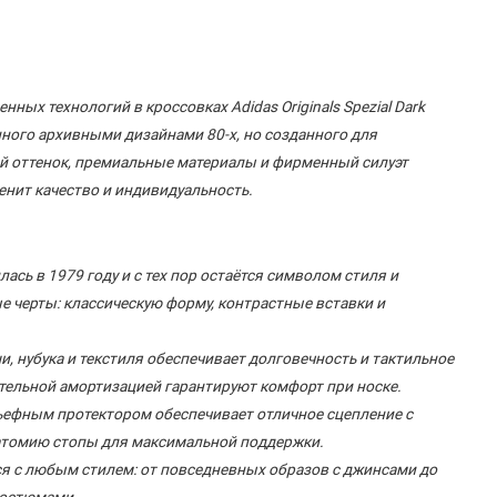
ных технологий в кроссовках Adidas Originals Spezial Dark
нного архивными дизайнами 80-х, но созданного для
й оттенок, премиальные материалы и фирменный силуэт
ценит качество и индивидуальность.
ась в 1979 году и с тех пор остаётся символом стиля и
 черты: классическую форму, контрастные вставки и
 нубука и текстиля обеспечивает долговечность и тактильное
тельной амортизацией гарантируют комфорт при носке.
ьефным протектором обеспечивает отличное сцепление с
натомию стопы для максимальной поддержки.
ся с любым стилем: от повседневных образов с джинсами до