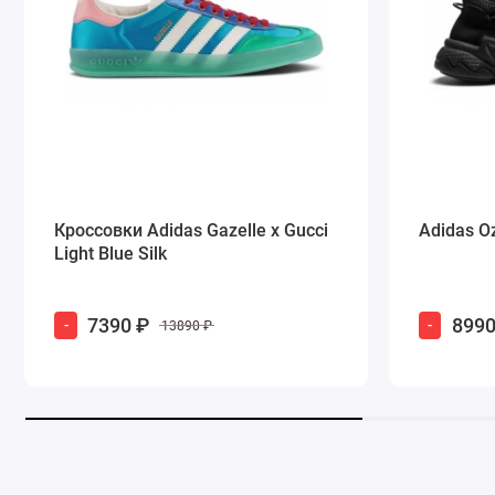
Кроссовки Adidas Gazelle x Gucci
Adidas O
Light Blue Silk
7390 ₽
8990
-
-
13890 ₽