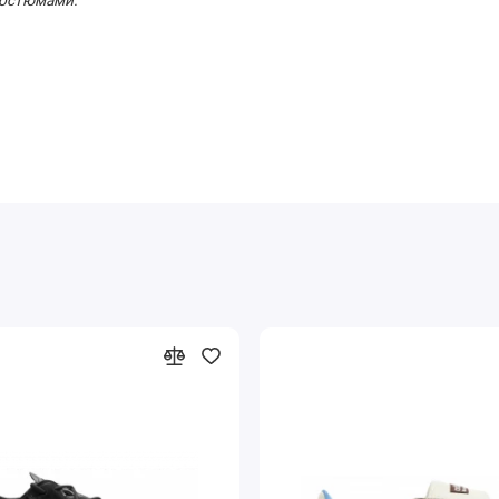
-костюмами.
и, а часть истории бренда, переосмысленная для нового
гда не выйдет из моды!