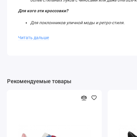
более стильных луков с чиносами или даже oversize
Для кого эти кроссовки?
Для поклонников уличной моды и ретро-стиля.
Для тех, кто ищет удобную обувь на каждый день.
Читать дальше
Для коллекционеров культовых моделей Adidas.
Adidas Originals Spezial Dark Grey – это не просто кроссовк
поколения. Добавьте в свою коллекцию пару, которая нико
Рекомендуемые товары