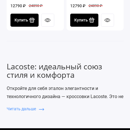
12790 ₽
12790 ₽
24890 ₽
24890 ₽
Купить
Купить
Lacoste: идеальный союз
стиля и комфорта
Откройте для себя эталон элегантности и
технологичного дизайна — кроссовки Lacoste. Это не
просто обувь, а инвестиция в ваш безупречный
Читать дальше
образ и повседневный комфорт. Наследие
французского стиля, воплощенное в каждой детали,
теперь доступно для вашего гардероба.