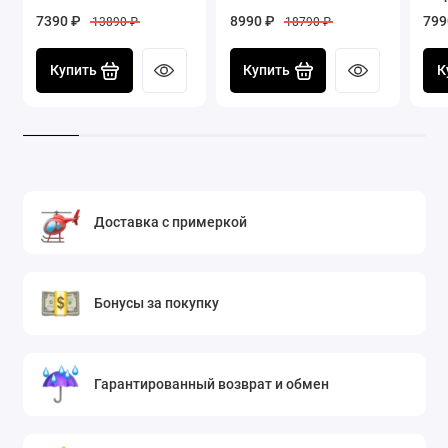
7390 ₽
8990 ₽
799
13890 ₽
18790 ₽
Купить
Купить
К
Доставка с примеркой
Бонусы за покупку
Гарантированный возврат и обмен