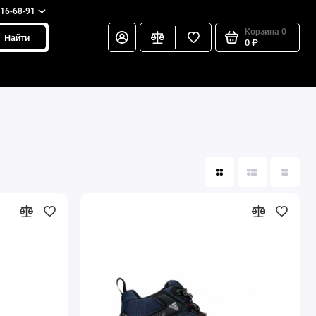
216-68-91
Корзина
0
Найти
0 ₽