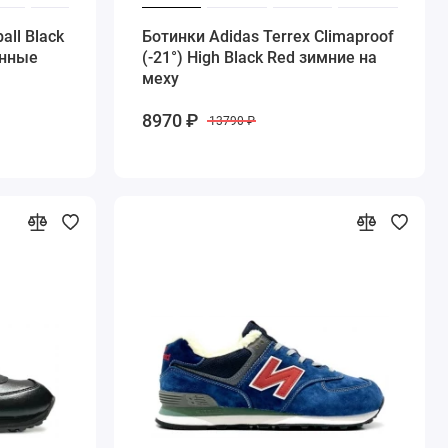
all Black
Ботинки Adidas Terrex Climaproof
енные
(-21°) High Black Red зимние на
меху
8970 ₽
13790 ₽