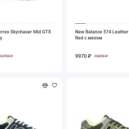
errex Skychaser Mid GTX
New Balance 574 Leather
ey
Red с мехом
9970 ₽
13790 ₽
15690 ₽