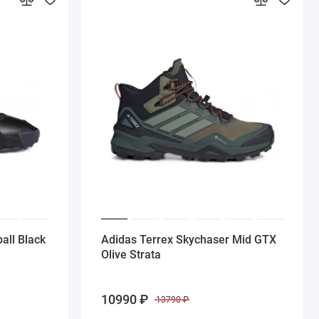
all Black
Adidas Terrex Skychaser Mid GTX
Olive Strata
10990 ₽
13790 ₽