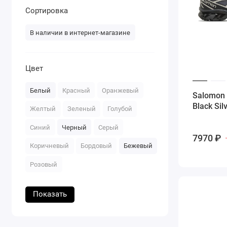
Сортировка
В наличии в интернет-магазине
Цвет
Белый
Красный
Оранжевый
Salomon 
Black Si
Желтый
Зеленый
Голубой
Синий
Черный
Серый
7970 ₽
Коричневый
Бордовый
Бежевый
Розовый
Показать