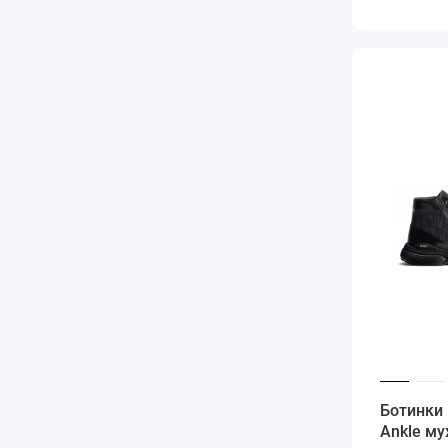
Ботинки 
Ankle м