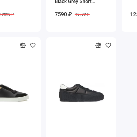
Black Grey Short
мужские зимние
7590 ₽
12
19890 ₽
13790 ₽