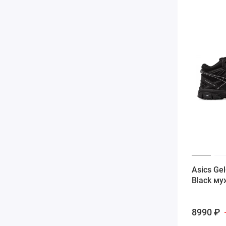
Asics Gel
Black му
8990 ₽