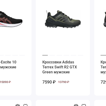
-Excite 10
Кроссовки Adidas
Кр
d мужские
Terrex Swift R2 GTX
Te
Green мужские
му
7590 ₽
72
15890 ₽
13790 ₽