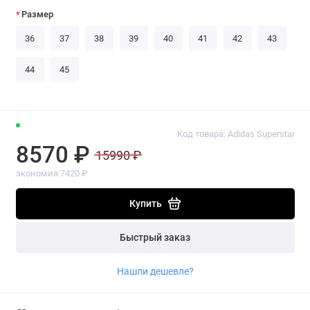
Размер
36
37
38
39
40
41
42
43
44
45
Код товара: Adidas Superstar
8570 ₽
15990 ₽
экономия 7420 ₽
Купить
Быстрый заказ
Нашли дешевле?