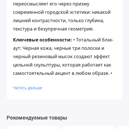
переосмысляет его через призму
современной городской эстетики: никакой
лишней контрастности, только глубина,
текстура и безупречная геометрия.
Ключевые особенности:
• Тотальный блэк-
аут: Черная кожа, черные три полоски и
черный резиновый мысок создают эффект
цельной скульптуры, которая работает как
самостоятельный акцент в любом образе. •
Наследие в деталях: Фирменный shell toe,
Читать дальше
низкий профиль и рифленая подошва
сохраняют аутентичный характер модели,
адаптированный для ритма мегаполиса. •
Премиальная база: Плотная кожа с матовым
Рекомендуемые товары
финишем обеспечивает износостойкость и