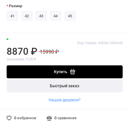
Размер
41
42
43
44
45
Код товара: Adidas Niteball
8870 ₽
15990 ₽
экономия 7120 ₽
Купить
Быстрый заказ
Нашли дешевле?
В избранное
В сравнение