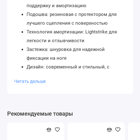
поддержку и амортизацию
Подошва: резиновая с протектором для
лучшего сцепления с поверхностью
Технология амортизации: Lightstrike для
легкости и отзывчивости
Застежка: шнуровка для надежной
фиксации на ноге
Дизайн: современный и стильный, с
элементами ретро-баскетбольных
Читать дальше
кроссовок
Логотип: на язычке и пятке, характерные
три полоски Adidas на боковых сторонах
Светоотражающие элементы: для
Рекомендуемые товары
видимости в темное время суток
Размеры: мужские и женские
Использование: подходят для