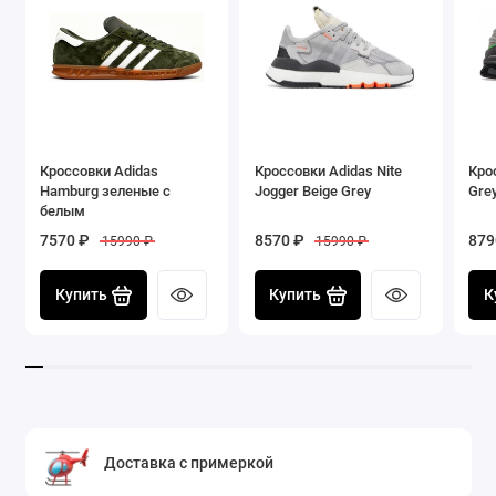
повседневного использования,
спортивных активностей
Кроссовки Adidas
Кроссовки Adidas Nite
Крос
Hamburg зеленые с
Jogger Beige Grey
Grey
белым
7570 ₽
8570 ₽
879
15990 ₽
15990 ₽
Купить
Купить
К
Доставка с примеркой