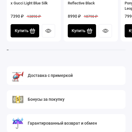
x Gucci Light Blue Silk
Reflective Black
Pon
Leo
7390 ₽
8990 ₽
799
13890 ₽
18790 ₽
Купить
Купить
К
Доставка с примеркой
Бонусы за покупку
Гарантированный возврат и обмен