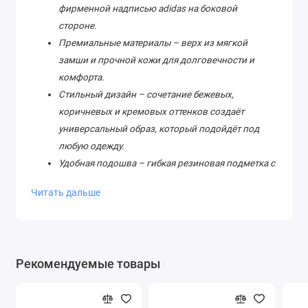
фирменной надписью adidas на боковой
стороне.
Премиальные материалы – верх из мягкой
замши и прочной кожи для долговечности и
комфорта.
Стильный дизайн – сочетание бежевых,
коричневых и кремовых оттенков создаёт
универсальный образ, который подойдёт под
любую одежду.
Удобная подошва – гибкая резиновая подметка с
текстурированным протектором обеспечивает
Читать дальше
отличное сцепление и амортизацию.
Универсальность – эти кроссовки одинаково
хорошо смотрятся с джинсами, спортивными
костюмами и даже с кэжуал-луками.
Рекомендуемые товары
Для кого эти кроссовки?
Для тех, кто ценит классику с современной
подачей.