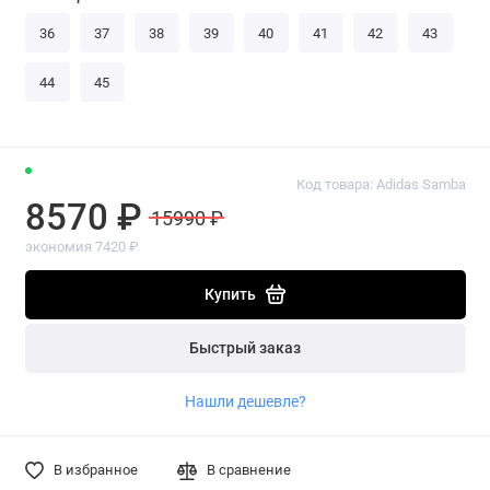
36
37
38
39
40
41
42
43
44
45
Код товара: Adidas Samba
8570 ₽
15990 ₽
экономия 7420 ₽
Купить
Быстрый заказ
Нашли дешевле?
В избранное
В сравнение