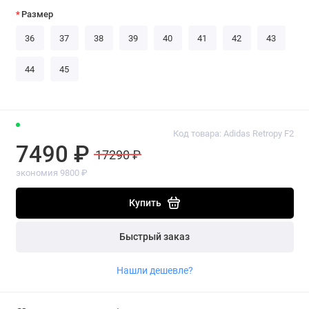
Размер
36
37
38
39
40
41
42
43
44
45
Код товара: Adidas Retropy F2
7490 ₽
17290 ₽
экономия 9800 ₽
Купить
Быстрый заказ
Нашли дешевле?