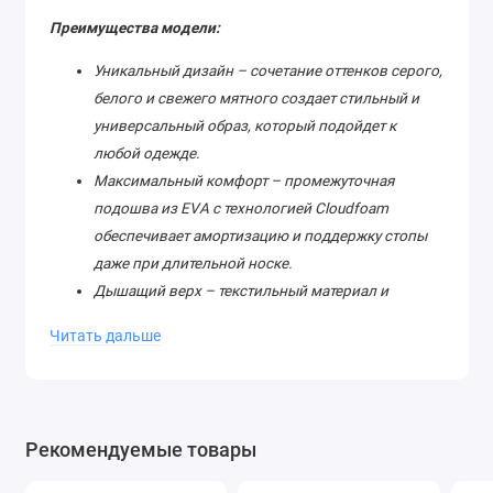
Преимущества модели:
Уникальный дизайн – сочетание оттенков серого,
белого и свежего мятного создает стильный и
универсальный образ, который подойдет к
любой одежде.
Максимальный комфорт – промежуточная
подошва из EVA с технологией Cloudfoam
обеспечивает амортизацию и поддержку стопы
даже при длительной носке.
Дышащий верх – текстильный материал и
перфорация позволяют ногам оставаться сухими
Читать дальше
и комфортными в любую погоду.
Гибкость и легкость – резиновая подошва с
рельефным протектором гарантирует отличное
сцепление и естественную подвижность.
Рекомендуемые товары
Удобная посадка – классическая шнуровка и
мягкий язычок обеспечивают идеальную