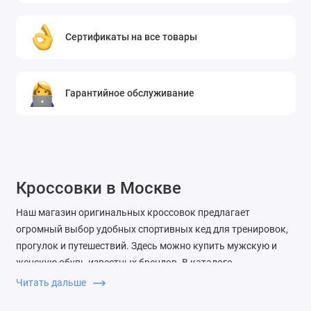
Сертификаты на все товары
Гарантийное обслуживание
Кроссовки в Москве
Наш магазин оригинальных кроссовок предлагает
огромный выбор удобных спортивных кед для тренировок,
прогулок и путешествий. Здесь можно купить мужскую и
женскую обувь известных брендов. В каталоге
представлены брендовые мужские и женские коллекции
Читать дальше
нынешних и прошлых сезонов, таких как Nike, New Balance,