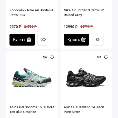
Кроссовки Nike Air Jordan 4
Nike Air Jordan 3 Retro SP
Retro PSG
Raised Grey
9570 ₽
12990 ₽
26790 ₽
28790 ₽
Купить
Купить
Asics Gel Sonoma 15 50 Gore
Asics Gel-Kayano 14 Black
Tex Blue Graphite
Pure Silver