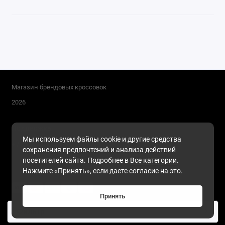
Магазин брендовых кроссовок
2026
Поддержка
Мы используем файлы cookie и другие средства
+7 (911) 216-68-91
сохранения предпочтений и анализа действий
Будни, с 10.00 до 17.00
посетителей сайта. Подробнее в
Все категории
.
Нажмите «Принять», если даете согласие на это.
Принять
Фильтр
2