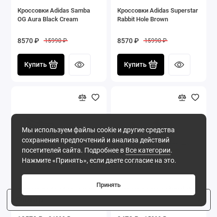
Кроссовки Adidas Samba
Кроссовки Adidas Superstar
OG Aura Black Cream
Rabbit Hole Brown
8570 ₽
8570 ₽
15990 ₽
15990 ₽
Купить
Купить
Мы используем файлы cookie и другие средства
сохранения предпочтений и анализа действий
посетителей сайта. Подробнее в
Все категории
.
Нажмите «Принять», если даете согласие на это.
Принять
Кроссовки Adidas x Jeremy
Кроссовки Yeezy Boost 350
Scott Wings 2.0 Pixel White
V2 Desert Sage Reflective
Фильтр
2
Stripe