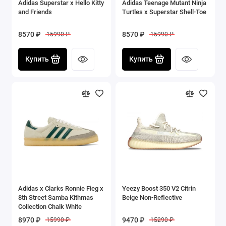
Adidas Superstar x Hello Kitty
Adidas Teenage Mutant Ninja
and Friends
Turtles x Superstar Shell-Toe
8570 ₽
8570 ₽
15990 ₽
15990 ₽
Купить
Купить
Adidas x Clarks Ronnie Fieg x
Yeezy Boost 350 V2 Citrin
8th Street Samba Kithmas
Beige Non-Reflective
Collection Chalk White
8970 ₽
9470 ₽
15990 ₽
15290 ₽