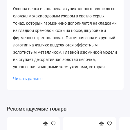
Основа верха выполнена из уникального текстиля со
сложным жаккардовым узором в светло-серых
тонах, который гармонично дополняется накладками
из гладкой кремовой кожи на носке, шнуровке и
фирменных трех полосках. Пяточная зона и крупный
логотип на язычке выделяются эффектным
золотистым металликом. Главной изюминкой модели
выступает декоративная золотая цепочка,
украшенная изящными жемчужинами, которая
элегантно ложится поверх классической шнуровки.
Читать дальше
Завершает этот роскошный ансамбль традиционная
светлая резиновая подошва Gum, обеспечивающая
привычный комфорт.
Правила деликатного ухода
Рекомендуемые товары
Столь изысканная обувь требует особенно
бережного отношения. Жаккардовый текстиль и