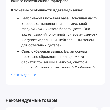
вашего повседневного гардероба.
Ключевые особенности и детали дизайна:
Белоснежная кожаная база:
Основная часть
кроссовка выполнена из премиальной
гладкой кожи чистого белого цвета. Она
задает свежий, опрятный тон всему силуэту
и служит идеальным, нейтральным фоном
для остальных деталей.
Светло-бежевая замша:
Белая основа
роскошно обрамлена накладками из
бархатистой замши в мягком, светлом
оттенке бежевого. Фирменный Т-образный
мысок и зона шнуровки из этого материала
Читать дальше
добавляют паре визуального объема,
фактурности и уюта.
Тональные кожаные акценты:
Культовые три
зазубренные полоски сбоку и накладка на
Рекомендуемые товары
пятке сделаны из гладкой кожи чуть более
темного, насыщенного бежевого цвета. Этот