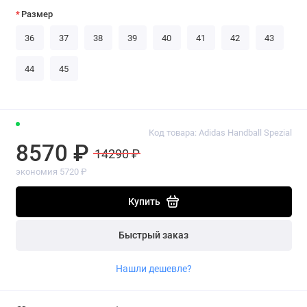
Размер
36
37
38
39
40
41
42
43
44
45
Код товара: Adidas Handball Spezial
8570 ₽
14290 ₽
экономия 5720 ₽
Купить
Быстрый заказ
Нашли дешевле?