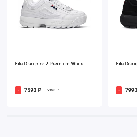
Fila Disruptor 2 Premium White
Fila Disr
7590 ₽
7990
-
-
15390 ₽