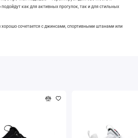
подойдут как для активных прогулок, так и для стильных
и хорошо сочетается с джинсами, спортивными штанами или
зычке подчеркивает оригинальность и качество бренда.
дящую пару для любого покупателя