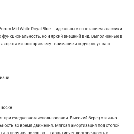
Forum Mid White Royal Blue — идеальным сочетанием классики
ко функциональность, но и яркий внешний вид. Выполненные в
 акцентами, они привлекут внимание и подчеркнут ваш
жизни
 носке
т при ежедневном использовании. Высокий берец отлично
льность во время движения. Мягкая амортизация под стопой
ти, а прочная подошва — гарантирует долговечность и