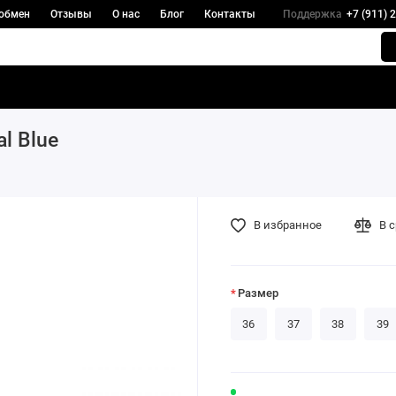
 обмен
Отзывы
О нас
Блог
Контакты
Поддержка
+7 (911) 
l Blue
В избранное
В 
Размер
36
37
38
39