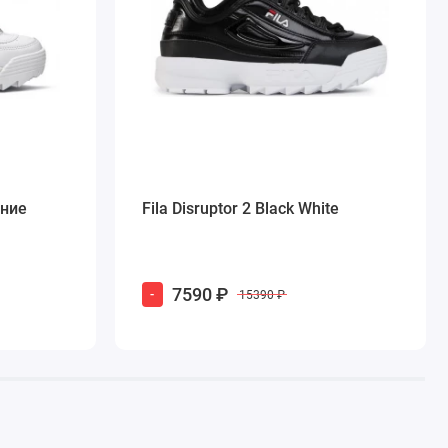
мние
Fila Disruptor 2 Black White
7590 ₽
-
15390 ₽