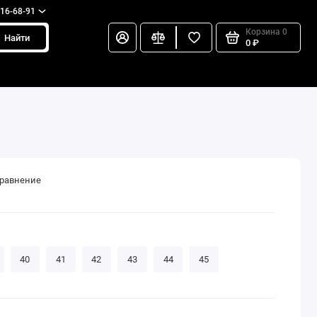
216-68-91
Корзина
0
Найти
0 ₽
сравнение
40
41
42
43
44
45