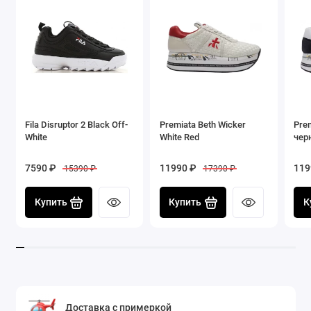
Fila Disruptor 2 Black Off-
Premiata Beth Wicker
Prem
White
White Red
чер
7590 ₽
11990 ₽
119
15390 ₽
17390 ₽
Купить
Купить
К
Доставка с примеркой