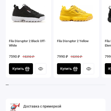
гардероба. Premiata Beth Cream легко сочетаются с
легкими платьями, широкими брюками и любимыми
джинсами, привнося в каждый наряд нотку
итальянского гламура.
Fila Disruptor 2 Black Off-
Fila Disruptor 2 Yellow
Fila
White
Elem
7590 ₽
7990 ₽
799
15390 ₽
15390 ₽
Купить
Купить
К
Доставка с примеркой