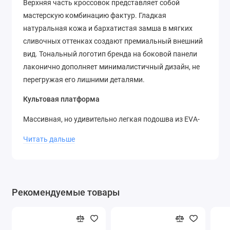
Верхняя часть кроссовок представляет собой
мастерскую комбинацию фактур. Гладкая
натуральная кожа и бархатистая замша в мягких
сливочных оттенках создают премиальный внешний
вид. Тональный логотип бренда на боковой панели
лаконично дополняет минималистичный дизайн, не
перегружая его лишними деталями.
Культовая платформа
Массивная, но удивительно легкая подошва из EVA-
пены — главная отличительная черта линии Beth. Она
Читать дальше
украшена фирменными контрастными штампами
Premiata, которые добавляют обуви дерзкую
индустриальную нотку. Благодаря анатомической
стельке и продуманной колодке, платформа
Рекомендуемые товары
обеспечивает отличную амортизацию и устойчивость
на любых поверхностях.
Эта пара станет универсальной базой вашего