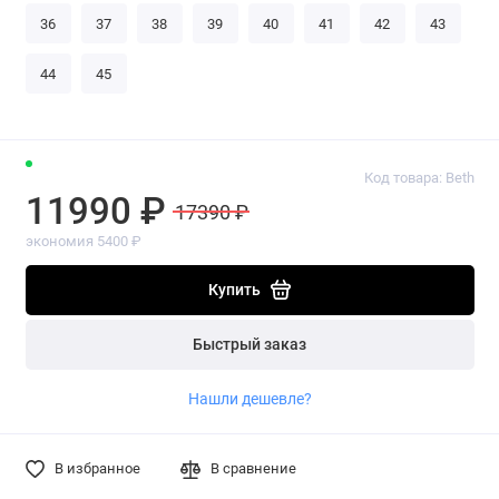
36
37
38
39
40
41
42
43
44
45
Код товара: Beth
11990 ₽
17390 ₽
экономия 5400 ₽
Купить
Быстрый заказ
Нашли дешевле?
В избранное
В сравнение