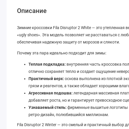
Описание
Зимние кроссовки Fila Disruptor 2 White — это утепленная
«ugly shoes». Эта модель позволяет не расставаться с л
обеспечивая надежную защиту от морозов и слякоти.
Почему эта пара идеально подходит для зимы:
Теплая подкладка:
внутренняя часть кроссовка по
отлично сохраняет тепло и создает ощущение невер
Практичный верх:
основа выполнена из плотной эк
грязи и реагентов, а также обладает хорошими вл
Агрессивная подошва:
легендарная массивная плат
добавляет роста, но и гарантирует превосходное с
Узнаваемый стиль:
фирменные вышитые логотипы Fi
ретро-дизайн, полюбившийся миллионам.
Fila Disruptor 2 Winter — это смелый и практичный выбор д