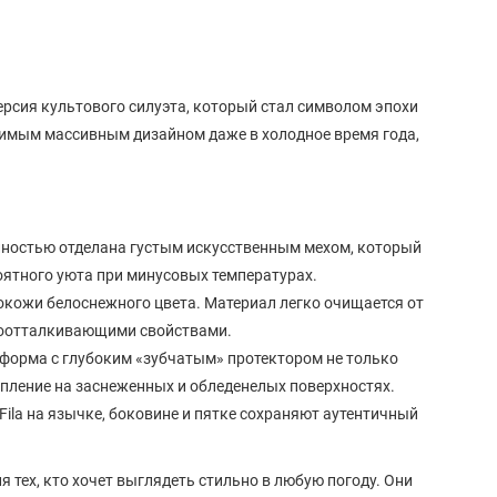
 версия культового силуэта, который стал символом эпохи
юбимым массивным дизайном даже в холодное время года,
лностью отделана густым искусственным мехом, который
оятного уюта при минусовых температурах.
окожи белоснежного цвета. Материал легко очищается от
агоотталкивающими свойствами.
форма с глубоким «зубчатым» протектором не только
цепление на заснеженных и обледенелых поверхностях.
la на язычке, боковине и пятке сохраняют аутентичный
ля тех, кто хочет выглядеть стильно в любую погоду. Они