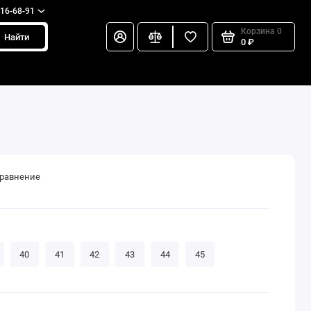
216-68-91
Корзина
0
Найти
0 ₽
сравнение
40
41
42
43
44
45