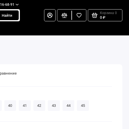
216-68-91
Корзина
0
Найти
0 ₽
сравнение
40
41
42
43
44
45