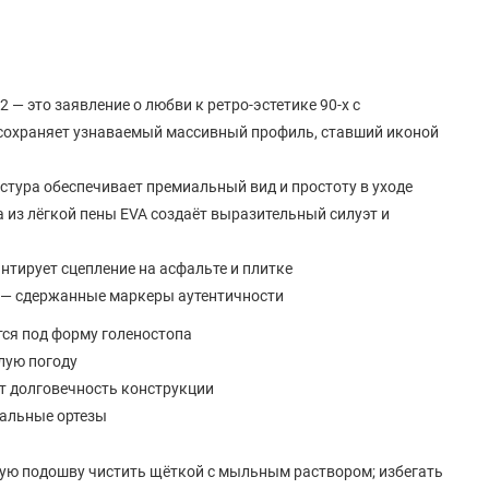
 — это заявление о любви к ретро-эстетике 90-х с
сохраняет узнаваемый массивный профиль, ставший иконой
кстура обеспечивает премиальный вид и простоту в уходе
из лёгкой пены EVA создаёт выразительный силуэт и
тирует сцепление на асфальте и плитке
ке — сдержанные маркеры аутентичности
ся под форму голеностопа
лую погоду
т долговечность конструкции
уальные ортезы
лую подошву чистить щёткой с мыльным раствором; избегать