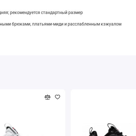
дняя; рекомендуется стандартный размер
ивными брюками, платьями-миди и расслабленным кэжуалом
елый силуэт, премиальные материалы и повседневный комфорт.
й базой для экспериментов с цветом и кроем.