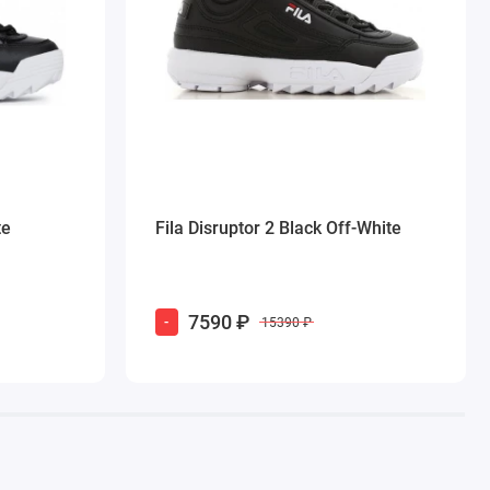
te
Fila Disruptor 2 Black Off-White
7590 ₽
-
15390 ₽