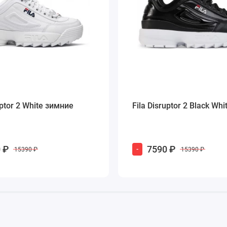
uptor 2 White зимние
Fila Disruptor 2 Black Whi
 ₽
7590 ₽
-
15390 ₽
15390 ₽