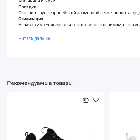
машинной стирки
Посадка
Соответствует европейской размерной сетке, полнота сре
Стилизация
Белая гамма универсальна: органична с денимом, спорт
Disruptor 2 Premium White — выбор для тех, кто ценит см
Читать дальше
Модель легко становится акцентом образа или нейтрально
Рекомендуемые товары