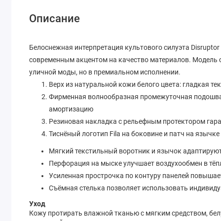
Описание
Белоснежная интерпретация культового силуэта Disruptor 2
современным акцентом на качество материалов. Модель 
уличной моды, но в премиальном исполнении.
Верх из натуральной кожи белого цвета: гладкая те
Фирменная волнообразная промежуточная подошва 
амортизацию
Резиновая накладка с рельефным протектором гаран
Тиснёный логотип Fila на боковине и патч на языч
Мягкий текстильный воротник и язычок адаптируют
Перфорация на мыске улучшает воздухообмен в тёп
Усиленная прострочка по контуру панелей повышае
Съёмная стелька позволяет использовать индивид
Уход
Кожу протирать влажной тканью с мягким средством, бе