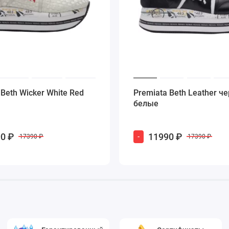
 Beth Wicker White Red
Premiata Beth Leather че
белые
0 ₽
11990 ₽
-
17390 ₽
17390 ₽