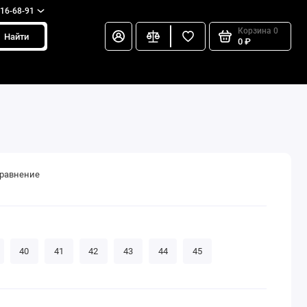
216-68-91
Корзина
0
Найти
0 ₽
сравнение
40
41
42
43
44
45