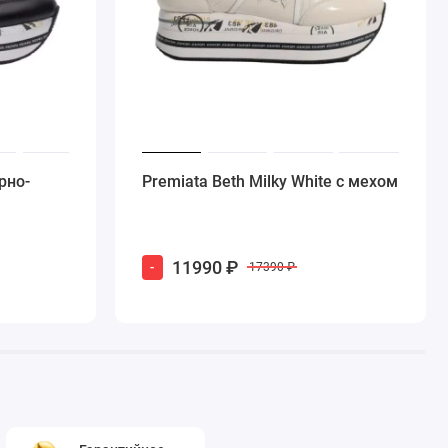
рно-
Premiata Beth Milky White с мехом
11990 ₽
-
17390 ₽