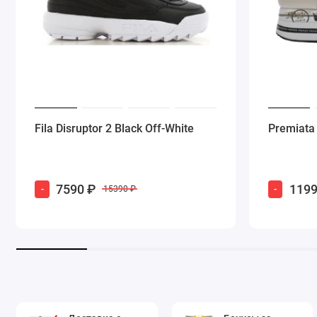
Fila Disruptor 2 Black Off-White
Premiata
7590 ₽
1199
-
-
15390 ₽