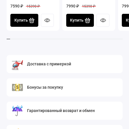
7590 ₽
7990 ₽
799
15390 ₽
15390 ₽
Купить
Купить
К
Доставка с примеркой
Бонусы за покупку
Гарантированный возврат и обмен