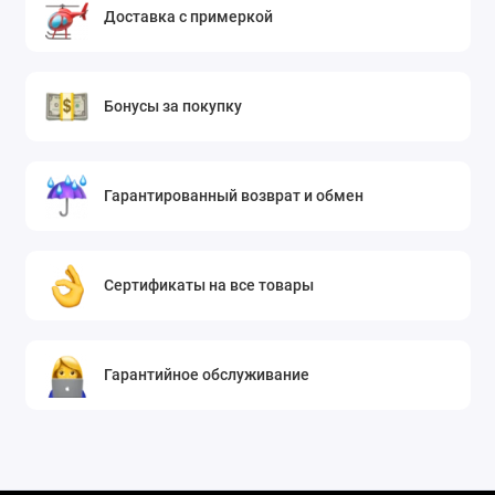
джинсов до шорт и легинсов.
Доставка с примеркой
Доступные размеры
В наличии полная размерная линейка, чтобы каждый мог
Бонусы за покупку
подобрать идеальную пару.
Гарантированный возврат и обмен
Сертификаты на все товары
Гарантийное обслуживание