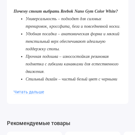
Почему стоит выбрать Reebok Nano Gym Color White?
Универсальность – подходят для силовых
тренировок, кроссфита, бега и повседневной носки.
Удобная посадка – анатомическая форма и мягкий
текстильный верх обеспечивают идеальную
поддержку стопы.
Прочная подошва – износостойкая резиновая
подметка с гибкими канавками для естественного
движения.
Стильный дизайн – чистый белый цвет с черными
акцентами легко сочетается с любой спортивной и
Читать дальше
casual-одеждой.
Долговечность – высококачественные материалы
гарантируют, что кроссовки прослужат вам долго
даже при интенсивных нагрузках.
Рекомендуемые товары
Идеальны для тренировок
Кроссовки Reebok Nano Gym разработаны с учетом