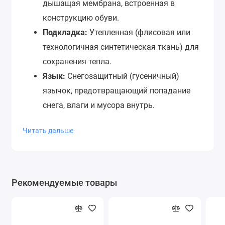
дышащая мембрана, встроенная в
конструкцию обуви.
Подкладка:
Утепленная (флисовая или
технологичная синтетическая ткань) для
сохранения тепла.
Язык:
Снегозащитный (гусеничный)
язычок, предотвращающий попадание
снега, влаги и мусора внутрь.
Шнуровка:
Классическая,
Читать дальше
обеспечивающая надежную фиксацию
стопы.
Стелька:
Амортизирующая, съемная, с
дополнительным утеплением или
Рекомендуемые товары
влагоотводящими свойствами.
Подошва