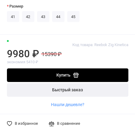
Размер
41
42
43
44
45
Код товара: Reebok Zig Kinetica
9980 ₽
15390 ₽
экономия 5410 ₽
Купить
Быстрый заказ
Нашли дешевле?
В избранное
В сравнение