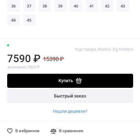
36
37
38
39
40
41
42
43
44
45
Код товара: Reebok Zig Kinetica
7590 ₽
15390 ₽
экономия 7800 ₽
Купить
Быстрый заказ
Нашли дешевле?
В избранное
В сравнение