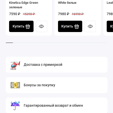
Kinetica Edge Green
White белые
Leat
зеленые
7590 ₽
7980 ₽
798
15390 ₽
16990 ₽
Купить
Купить
К
Доставка с примеркой
Бонусы за покупку
Гарантированный возврат и обмен