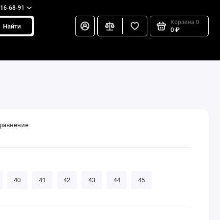
216-68-91
Корзина
0
Найти
0 ₽
сравнение
40
41
42
43
44
45