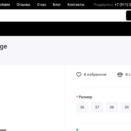
 обмен
Отзывы
О нас
Блог
Контакты
Поддержка
+7 (911) 
ige
В избранное
В 
Размер
36
37
38
39