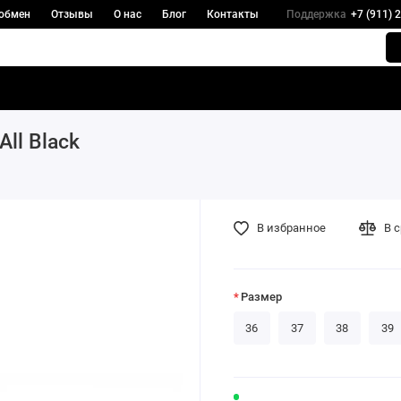
 обмен
Отзывы
О нас
Блог
Контакты
Поддержка
+7 (911) 
All Black
В избранное
В 
Размер
36
37
38
39