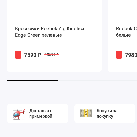
Кроссовки Reebok Zig Kinetica
Reebok Cl
Edge Green зеленые
белые
7590 ₽
7980
-
-
15390 ₽
Доставка с
Бонусы за
примеркой
покупку