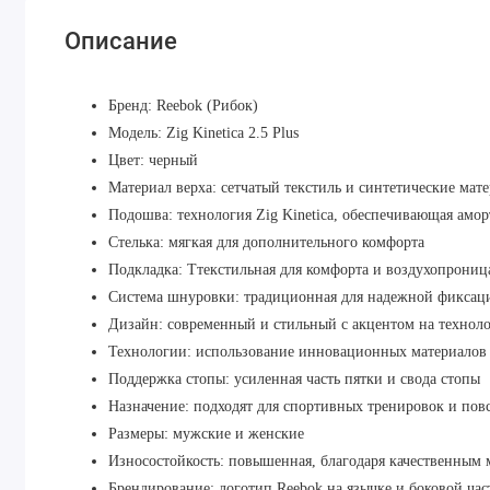
Описание
Бренд: Reebok (Рибок)
Модель: Zig Kinetica 2.5 Plus
Цвет: черный
Материал верха: сетчатый текстиль и синтетические ма
Подошва: технология Zig Kinetica, обеспечивающая амо
Стелька: мягкая для дополнительного комфорта
Подкладка: Ттекстильная для комфорта и воздухопрониц
Система шнуровки: традиционная для надежной фиксац
Дизайн: современный и стильный с акцентом на технол
Технологии: использование инновационных материалов 
Поддержка стопы: усиленная часть пятки и свода стопы
Назначение: подходят для спортивных тренировок и пов
Размеры: мужские и женские
Износостойкость: повышенная, благодаря качественным 
Брендирование: логотип Reebok на язычке и боковой час