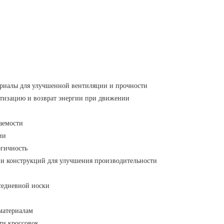
териалы для улучшенной вентиляции и прочности
ртизацию и возврат энергии при движении
аемости
ии
огичность
и конструкций для улучшения производительности
седневной носки
материалам
ти кроссовок