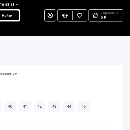
216-68-91
Корзина
0
Найти
0 ₽
сравнение
40
41
42
43
44
45