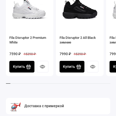
Fila Disruptor 2 Premium
Fila Disruptor 2 All Black
Fila
White
зимние
зим
7590 ₽
7990 ₽
799
15390 ₽
15390 ₽
Купить
Купить
К
Доставка с примеркой