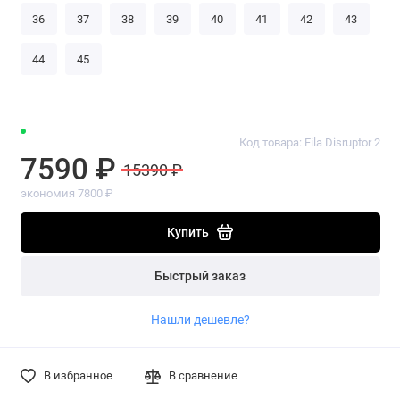
36
37
38
39
40
41
42
43
44
45
Код товара: Fila Disruptor 2
7590 ₽
15390 ₽
экономия 7800 ₽
Купить
Быстрый заказ
Нашли дешевле?
В избранное
В сравнение