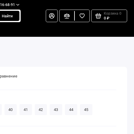
216-68-91
Корзина
0
Найти
0 ₽
сравнение
40
41
42
43
44
45