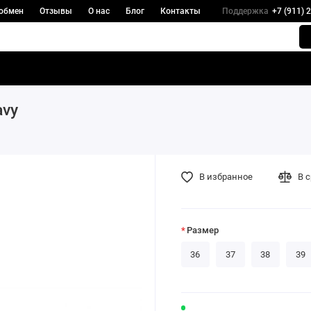
 обмен
Отзывы
О нас
Блог
Контакты
Поддержка
+7 (911) 
avy
В избранное
В 
Размер
36
37
38
39