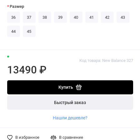
Размер
36
37
38
39
40
41
42
43
44
45
Код товара: New Balance 327
13490 ₽
Купить
Быстрый заказ
Нашли дешевле?
В избранное
В сравнение