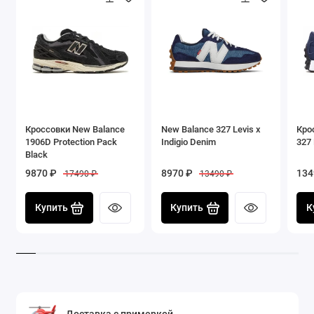
Кроссовки New Balance
New Balance 327 Levis x
Кро
1906D Protection Pack
Indigio Denim
327 
Black
9870 ₽
8970 ₽
134
17490 ₽
13490 ₽
Купить
Купить
К