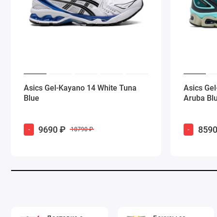
Asics Gel-Kayano 14 White Tuna
Asics Ge
Blue
Aruba Bl
9690 ₽
8590
-
-
18790 ₽