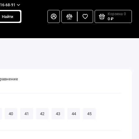
216-68-91
Корзина
0
Найти
0 ₽
сравнение
40
41
42
43
44
45