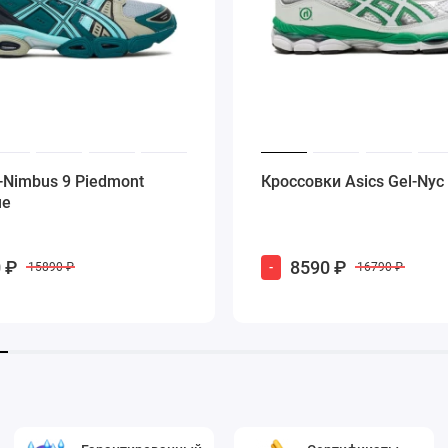
l-Nimbus 9 Piedmont
Кроссовки Asics Gel-Nyc
ue
 ₽
8590 ₽
-
15890 ₽
16790 ₽