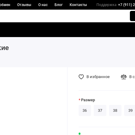
 обмен
Отзывы
О нас
Блог
Контакты
Поддержка
+7 (911) 
кие
В избранное
В 
Размер
36
37
38
39