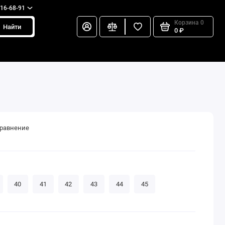
216-68-91
Корзина
0
Найти
0 ₽
сравнение
40
41
42
43
44
45