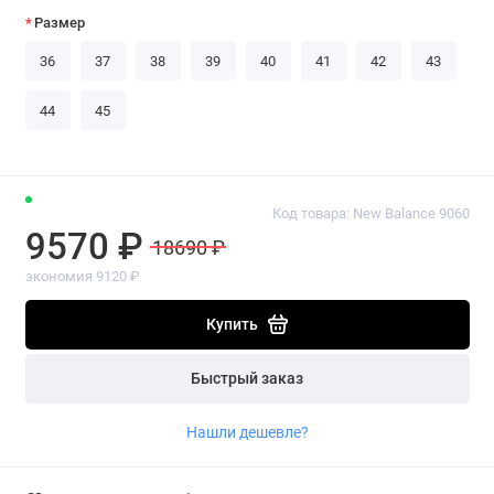
Размер
36
37
38
39
40
41
42
43
44
45
Код товара: New Balance 9060
9570 ₽
18690 ₽
экономия 9120 ₽
Купить
Быстрый заказ
Нашли дешевле?