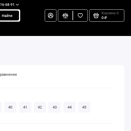
216-68-91
Корзина
0
Найти
0 ₽
сравнение
40
41
42
43
44
45