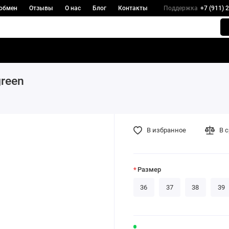
 обмен
Отзывы
О нас
Блог
Контакты
Поддержка
+7 (911) 
green
В избранное
В 
Размер
36
37
38
39