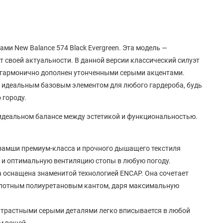
ами New Balance 574 Black Evergreen. Эта модель —
т своей актуальности. В данной версии классический силуэт
й гармонично дополнен утонченными серыми акцентами.
у идеальным базовым элементом для любого гардероба, будь
 городу.
 идеальном балансе между эстетикой и функциональностью.
замши премиум-класса и прочного дышащего текстиля
о и оптимальную вентиляцию стопы в любую погоду.
 оснащена знаменитой технологией ENCAP. Она сочетает
плотным полиуретановым кантом, даря максимальную
онтрастными серыми деталями легко вписывается в любой