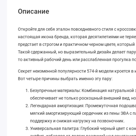
Описание
Откройте для себя эталон повседневного стиля с кроссовк
настоящая икона бренда, которая десятилетиями не теряе
предстает в строгом и практичном черном цвете, которы
Такой сдержанный, но выразительный дизайн делает пар
то активный рабочий день или расслабленная прогулка по
Секрет неизменной популярности 574-й модели кроется в
Вот четыре причины выбрать именно эту пару:
Безупречные материалы: Комбинация натуральной 
обеспечивает не только роскошный внешний вид, н
Легендарная амортизация: Промежуточная подошва
мягкий амортизирующий сердечник из пены ЭВА с 
поддержку и снижая нагрузку на позвоночник.
Универсальная палитра: Глубокий черный цвет с к