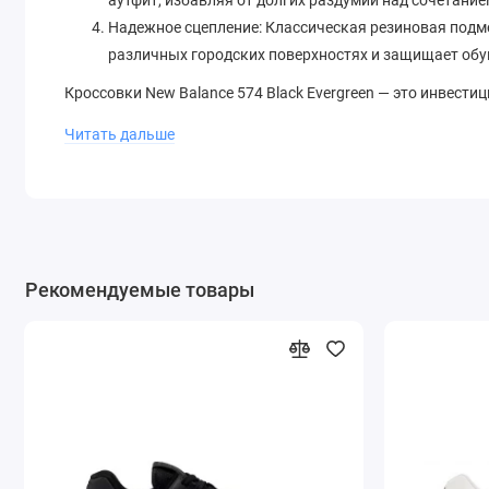
аутфит, избавляя от долгих раздумий над сочетание
Надежное сцепление: Классическая резиновая подм
различных городских поверхностях и защищает обув
Кроссовки New Balance 574 Black Evergreen — это инвести
ценит проверенное временем качество и предпочитает обу
Читать дальше
спортивными джоггерами, так и с любимыми джинсами. Сд
Рекомендуемые товары