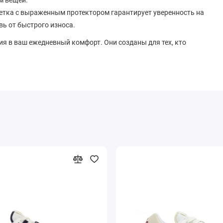
м вещей.
етка с выраженным протектором гарантирует уверенность на
ь от быстрого износа.
ция в ваш ежедневный комфорт. Они созданы для тех, кто
вь, которая одинаково хорошо смотрится как со
елайте шаг навстречу легендарному удобству.