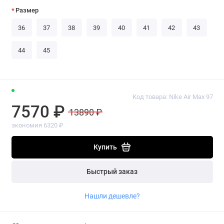
Размер
36
37
38
39
40
41
42
43
44
45
Код товара: Nike Air Max 97
7570 ₽
13890 ₽
экономия 6320 ₽
Купить
Быстрый заказ
Нашли дешевле?