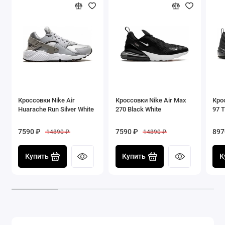
Размеры: мужские и женские
Дизайн: инновационный, вдохновленный
японскими буллет-трейнами
Логотип: ярко выраженный Nike Swoosh на
сторонах
Кроссовки Nike Air
Кроссовки Nike Air Max
Кро
Huarache Run Silver White
270 Black White
97 T
7590 ₽
7590 ₽
897
14890 ₽
14890 ₽
Купить
Купить
К