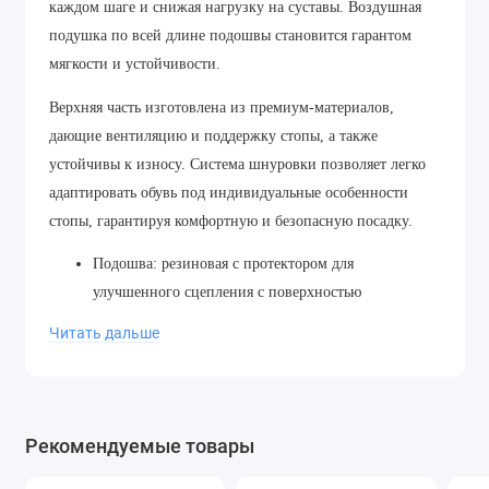
каждом шаге и снижая нагрузку на суставы. Воздушная
подушка по всей длине подошвы становится гарантом
мягкости и устойчивости.
Верхняя часть изготовлена из премиум-материалов,
дающие вентиляцию и поддержку стопы, а также
устойчивы к износу. Система шнуровки позволяет легко
адаптировать обувь под индивидуальные особенности
стопы, гарантируя комфортную и безопасную посадку.
Подошва: резиновая с протектором для
улучшенного сцепления с поверхностью
Внутренняя стелька: изготовлена из материала,
Читать дальше
который обеспечивает комфорт и поддержку
Язычок и воротник: мягкие для комфорта, с петлей
для удобства надевания
Отражающие элементы: для лучшей видимости в
Рекомендуемые товары
темное время суток