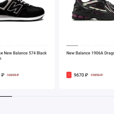
и New Balance 574 Black
New Balance 1906A Drago
n
 ₽
9670 ₽
-
13690 ₽
19890 ₽