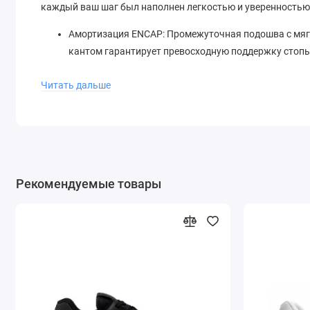
каждый ваш шаг был наполнен легкостью и уверенностью
Амортизация ENCAP: Промежуточная подошва с мяг
кантом гарантирует превосходную поддержку стопы
Удобная посадка: Тщательно выверенная колодка о
Читать дальше
Надежный протектор: Износостойкая резиновая под
New Balance 574 Classic Leather Blue White — это беспрои
удобную обувь. Они легко дополнят как любимые джинсы, 
вашего стиля.
Рекомендуемые товары