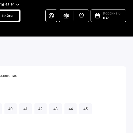
216-68-91
Корзина
0
Найти
0 ₽
сравнение
40
41
42
43
44
45