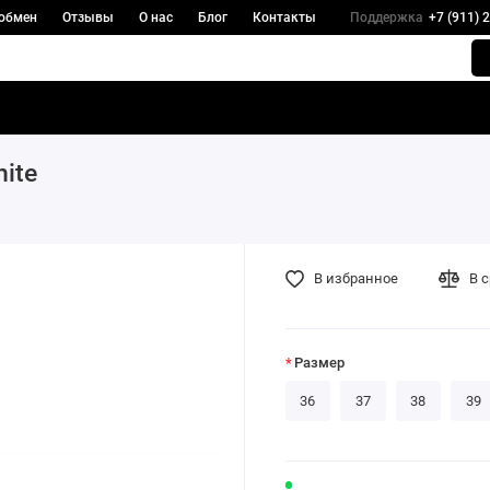
 обмен
Отзывы
О нас
Блог
Контакты
Поддержка
+7 (911) 
hite
В избранное
В 
Размер
36
37
38
39