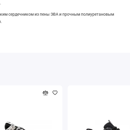
.
ким сердечником из пены ЭВА и прочным полиуретановым
.
беспечивает комфорт даже при длительных пеших прогулках.
метка дарит отличное сцепление с асфальтом и плиткой.
грышный вариант для тех, кто ищет надежную, красивую и
так и более строгие брюки-чинос, став незаменимой частью