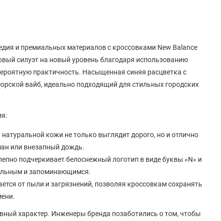
ледия и премиальных материалов с кроссовками New Balance
льтовый силуэт на новый уровень благодаря использованию
евероятную практичность. Насыщенная синяя расцветка с
морской вайб, идеально подходящий для стильных городских
я:
натуральной кожи не только выглядит дорого, но и отлично
ман или внезапный дождь.
лепно подчеркивает белоснежный логотип в виде буквы «N» и
тельным и запоминающимся.
ается от пыли и загрязнений, позволяя кроссовкам сохранять
мени.
вный характер. Инженеры бренда позаботились о том, чтобы