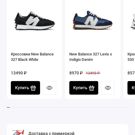
Кроссовки New Balance
New Balance 327 Levis x
Кро
327 Black White
Indigio Denim
530 
13490 ₽
8970 ₽
857
13490 ₽
Купить
Купить
К
Доставка с примеркой