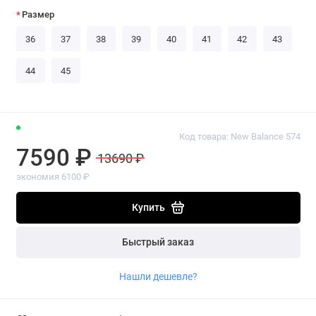
Размер
36
37
38
39
40
41
42
43
44
45
Код товара: New Balance 574
7590 ₽
13690 ₽
экономия 6100 ₽
Купить
Быстрый заказ
Нашли дешевле?