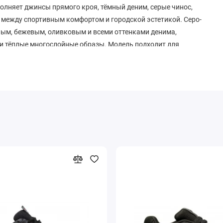
олняет джинсы прямого кроя, тёмный деним, серые чинос,
 между спортивным комфортом и городской эстетикой. Серо-
ным, бежевым, оливковым и всеми оттенками денима,
 и тёплые многослойные образы. Модель подходит для
уал-офисных выходов в сочетании с объёмными свитерами,
ерами.
 удалять пыль сухой щёткой для замши, двигаясь вдоль
й тканью без агрессивных средств. Сушку проводите при
наносите водоотталкивающий спрей для замши и текстиля.