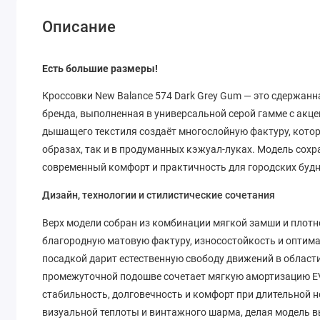
Описание
Есть большие размеры!
Кроссовки New Balance 574 Dark Grey Gum — это сдержан
бренда, выполненная в универсальной серой гамме с акц
дышащего текстиля создаёт многослойную фактуру, кото
образах, так и в продуманных кэжуал-луках. Модель сохра
современный комфорт и практичность для городских будн
Дизайн, технологии и стилистические сочетания
Верх модели собран из комбинации мягкой замши и плотног
благородную матовую фактуру, износостойкость и оптима
посадкой дарит естественную свободу движений в област
промежуточной подошве сочетает мягкую амортизацию E
стабильность, долговечность и комфорт при длительной 
визуальной теплоты и винтажного шарма, делая модель в