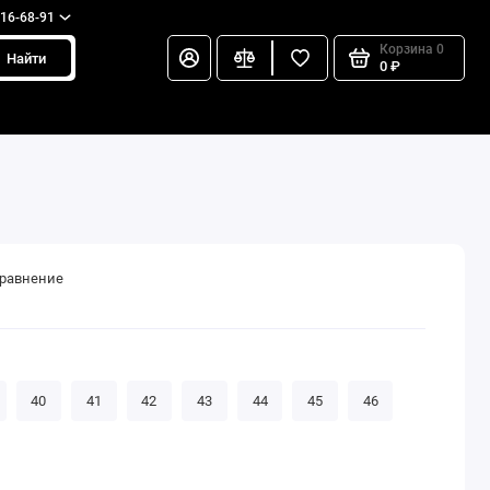
216-68-91
Корзина
0
Найти
0 ₽
сравнение
40
41
42
43
44
45
46