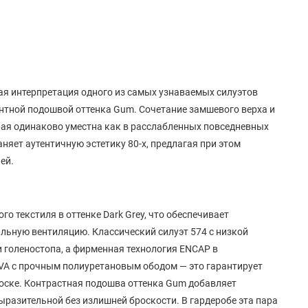
ная интерпретация одного из самых узнаваемых силуэтов
ентной подошвой оттенка Gum. Сочетание замшевого верха и
рая одинаково уместна как в расслабленных повседневных
няет аутентичную эстетику 80-х, предлагая при этом
ей.
о текстиля в оттенке Dark Grey, что обеспечивает
льную вентиляцию. Классический силуэт 574 с низкой
и голеностопа, а фирменная технология ENCAP в
VA с прочным полиуретановым ободом — это гарантирует
носке. Контрастная подошва оттенка Gum добавляет
ыразительной без излишней броскости. В гардеробе эта пара