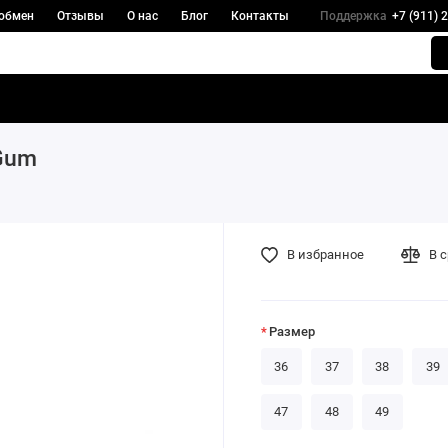
 обмен
Отзывы
О нас
Блог
Контакты
Поддержка
+7 (911) 
 Gum
В избранное
В 
Размер
36
37
38
39
47
48
49