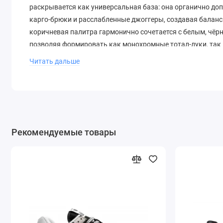
раскрывается как универсальная база: она органично доп
карго-брюки и расслабленные джоггеры, создавая баланс
коричневая палитра гармонично сочетается с белым, чёр
позволяя формировать как монохромные тотал-луки, так
повседневных прогулок, учёбы, встреч с друзьями и кэж
Читать дальше
фланелевыми рубашками, худи и лёгкими куртками-бомб
Краткие правила ухода
Для сохранения безупречного вида достаточно регулярно
ворса, текстильные участки аккуратно протирать влажно
Рекомендуемые товары
комнатной температуре в тени, а перед выходом в дождь 