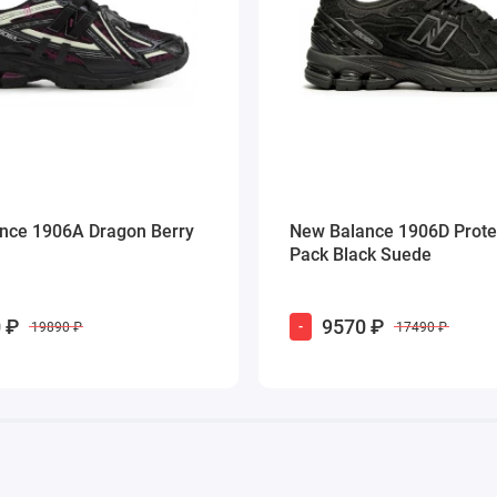
nce 1906A Dragon Berry
New Balance 1906D Prote
Pack Black Suede
 ₽
9570 ₽
-
19890 ₽
17490 ₽