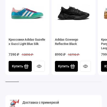
деталей
- Логотип: тиснение Yeezy на подошве
Рекомендации: для дома, пляжа, спортзала,
повседневной носки
Кроссовки Adidas Gazelle
Adidas Ozweego
Кро
x Gucci Light Blue Silk
Reflective Black
Pon
Leo
7390 ₽
8990 ₽
799
13890 ₽
18790 ₽
Купить
Купить
К
Доставка с примеркой