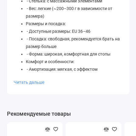
- Стелька: с массажными элементами
- Вес: легкие (~200–300 г в зависимости от
размера)
Размеры и посадка:
- Доступные размеры: EU 36–46
- Посадка: свободная, рекомендуется брать на
размер больше
- Форма: широкая, комфортная для стопы
Комфорт и особенности:
- Амортизация: мягкая, с эффектом
"пружинистости"
Читать дальше
- Вентиляция: открытый дизайн,
воздухопроницаемость
- Износостойкость: устойчивость к
деформации
Рекомендуемые товары
- Уход: легко чистится водой и мылом
Стиль и дизайн:
- Дизайн: минималистичный, без лишних