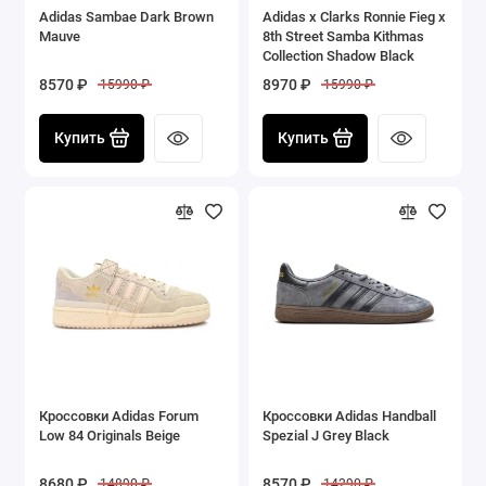
Adidas Sambae Dark Brown
Adidas x Clarks Ronnie Fieg x
Mauve
8th Street Samba Kithmas
Collection Shadow Black
8570 ₽
8970 ₽
15990 ₽
15990 ₽
Купить
Купить
Кроссовки Adidas Forum
Кроссовки Adidas Handball
Low 84 Originals Beige
Spezial J Grey Black
8680 ₽
8570 ₽
14890 ₽
14290 ₽