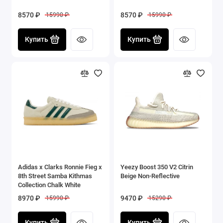
8570 ₽
8570 ₽
15990 ₽
15990 ₽
Купить
Купить
Adidas x Clarks Ronnie Fieg x
Yeezy Boost 350 V2 Citrin
8th Street Samba Kithmas
Beige Non-Reflective
Collection Chalk White
8970 ₽
9470 ₽
15990 ₽
15290 ₽
Купить
Купить