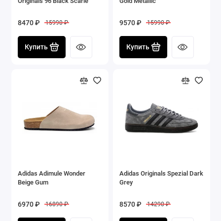
Originals 96 Black Scarle
Gold Metallic
8470 ₽
9570 ₽
15990 ₽
15990 ₽
Купить
Купить
Adidas Adimule Wonder
Adidas Originals Spezial Dark
Beige Gum
Grey
6970 ₽
8570 ₽
16890 ₽
14290 ₽