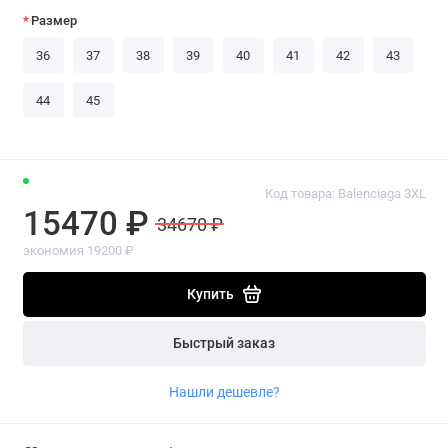
Размер
36
37
38
39
40
41
42
43
44
45
Код товара: Balenciaga 3XL
15470 ₽
34670 ₽
экономия 19200 ₽
Купить
Быстрый заказ
Нашли дешевле?