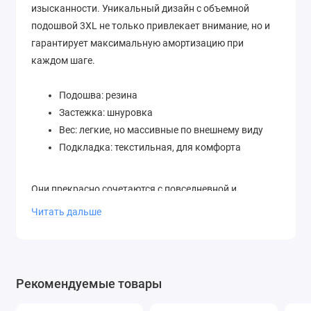
изысканности. Уникальный дизайн с объемной
подошвой 3XL не только привлекает внимание, но и
гарантирует максимальную амортизацию при
каждом шаге.
Подошва: резина
Застежка: шнуровка
Вес: легкие, но массивные по внешнему виду
Подкладка: текстильная, для комфорта
Они прекрасно сочетаются с повседневной и
спортивной одеждой, позволяя создавать стильные
Читать дальше
образы на каждый день. Цветовая палитра отвечает
за нотку свежести и нежности, делая их
универсальным аксессуаром в гардеробе.
Размерный ряд позволяет подобрать идеальную
Рекомендуемые товары
посадку, обеспечивая комфорт даже при длительной
носке.