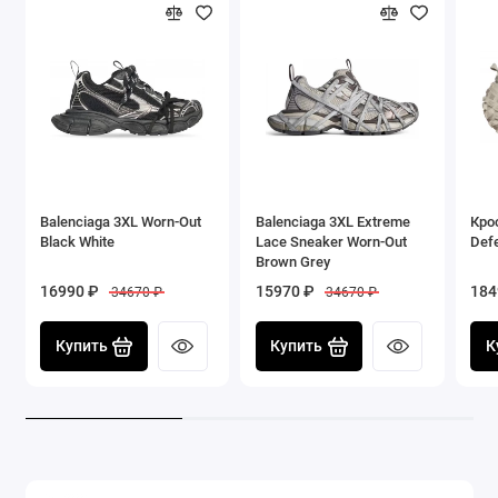
Выбирая этот бренд, вы инвестируете в мировое имя,
которое задает стандарты моды и инноваций. Эта
пара станет вашим надежным спутником в городских
прогулках, тренировках и путешествиях.
Balenciaga 3XL Worn-Out
Balenciaga 3XL Extreme
Кро
Black White
Lace Sneaker Worn-Out
Def
Brown Grey
16990 ₽
15970 ₽
184
34670 ₽
34670 ₽
Купить
Купить
К