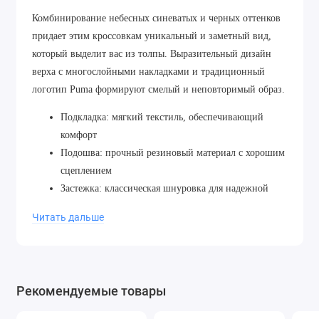
Комбинирование небесных синеватых и черных оттенков
придает этим кроссовкам уникальный и заметный вид,
который выделит вас из толпы. Выразительный дизайн
верха с многослойными накладками и традиционный
логотип Puma формируют смелый и неповторимый образ.
Подкладка: мягкий текстиль, обеспечивающий
комфорт
Подошва: прочный резиновый материал с хорошим
сцеплением
Застежка: классическая шнуровка для надежной
фиксации
Читать дальше
Язычок и воротник: мягкие и удобные, для
дополнительного комфорта в области щиколотки
Стелька: мужские и женские
Детали: усиленные зоны для дополнительной
Рекомендуемые товары
структуры и поддержки