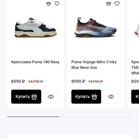
Кроссовки Puma 180 Navy
Puma Voyage Nitro 3 Inky
Кро
Blue Neon Sun
TMC
Whi
8590 ₽
8990 ₽
859
16790 ₽
16790 ₽
Купить
Купить
К