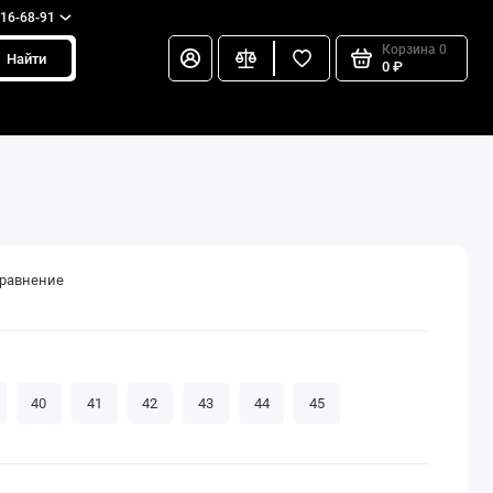
216-68-91
Корзина
0
Найти
0 ₽
сравнение
40
41
42
43
44
45