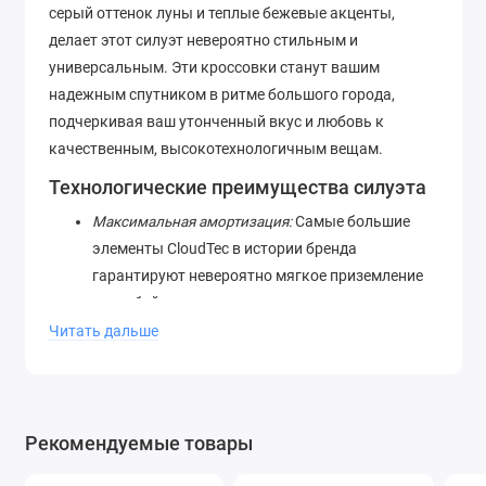
серый оттенок луны и теплые бежевые акценты,
делает этот силуэт невероятно стильным и
универсальным. Эти кроссовки станут вашим
надежным спутником в ритме большого города,
подчеркивая ваш утонченный вкус и любовь к
качественным, высокотехнологичным вещам.
Технологические преимущества силуэта
Максимальная амортизация:
Самые большие
элементы CloudTec в истории бренда
гарантируют невероятно мягкое приземление
на любой поверхности.
Энергичный отскок:
Жесткая пластина
Читать дальше
Speedboard работает в тандеме с пеной Helion,
обеспечивая взрывной возврат энергии при
каждом шаге.
Идеальная посадка:
Конструкция верха из
Рекомендуемые товары
технологичной сетки деликатно облегает стопу,