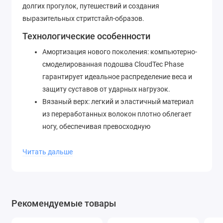
долгих прогулок, путешествий и создания
выразительных стритстайл-образов.
Технологические особенности
Амортизация нового поколения: компьютерно-
смоделированная подошва CloudTec Phase
гарантирует идеальное распределение веса и
защиту суставов от ударных нагрузок.
Вязаный верх: легкий и эластичный материал
из переработанных волокон плотно облегает
ногу, обеспечивая превосходную
терморегуляцию в теплую погоду.
Система фиксации: удобная эластичная
Читать дальше
шнуровка не требует завязывания и позволяет
быстро отрегулировать плотность посадки.
Минимальный вес: использование сверхлегких
вспененных материалов делает кроссовки
Рекомендуемые товары
практически неощутимыми на ногах.