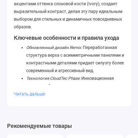
акцентами оттенка слоновой кости (Ivory), создает
выразительный контраст, делая эту пару идеальным
выбором для стильных и динамичных повседневных
образов.
Ключевые особенности и правила ухода
Обновленный дизайн Remix:
Переработанная
структура верха с асимметричными панелями и
контрастными деталями придает силуэту более
современный и агрессивный вид.
Технология CloudTec Phase:
Инновационная
подошва обеспечивает последовательное
сжатие элементов, гарантируя невероятно
Читать дальше
плавный перекат стопы.
Амортизация Helion:
Фирменная суперпена
эффективно поглощает удары об асфальт,
защищая ваши суставы во время долгих
Рекомендуемые товары
прогулок.