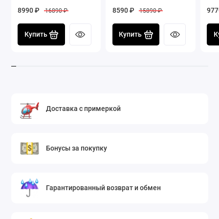
8990 ₽
8590 ₽
977
16890 ₽
15890 ₽
Купить
Купить
К
Доставка с примеркой
Бонусы за покупку
Гарантированный возврат и обмен