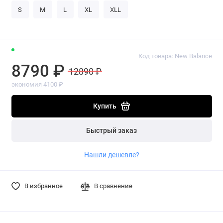
S
M
L
XL
XLL
Код товара: New Balance
8790 ₽
12890 ₽
экономия 4100 ₽
Купить
Быстрый заказ
Нашли дешевле?
В избранное
В сравнение