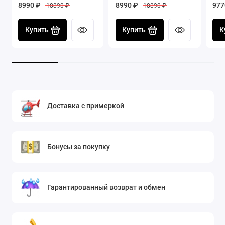
8990 ₽
8990 ₽
977
18890 ₽
18890 ₽
Купить
Купить
К
Доставка с примеркой
Бонусы за покупку
Гарантированный возврат и обмен