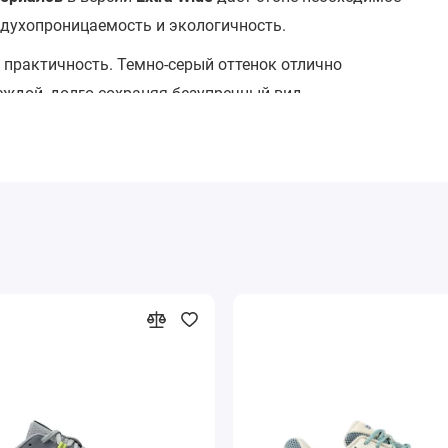
здухопроницаемость и экологичность.
 практичность. Темно-серый оттенок отлично
еждой, долго сохраняя безупречный вид.
ете не просто кроссовки, а надежную опору для своих
г, ваш комфорт и уверенность на каждой дистанции —
 или долгий рабочий день на ногах.
я. Выберите GT-2000 12 Extra Wide — где передовая