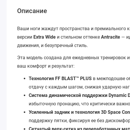
Описание
Ваши ноги жаждут пространства и премиального к
версии
Extra Wide
и стильном оттенке
Antracite
— ид
движения, и безупречный стиль.
Эта модель создана для ежедневных тренировок и 
ваш комфорт и результат:
Технология FF BLAST™ PLUS
в межподошве об
отдачу с каждым шагом, снижая ударную наг
Система динамической поддержки Dynamic 
избыточную пронацию, что критически важно
Усиленный задник и технология 3D Space Cons
поддержку пятки, фиксируя ее без дискомфор
Сетчатый верх-сетка из переработанных ма