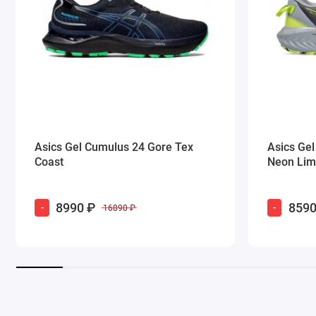
Asics Gel Cumulus 24 Gore Tex
Asics Gel 
Coast
Neon Li
8990 ₽
8590
-
-
16890 ₽