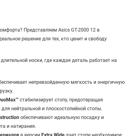
омфорта? Представляем Asics GT-2000 12 в
еальное решение для тех, кто ценит и свободу
длительной носки, где каждая деталь работает на
еспечивает непревзойденную мягкость и энергичную
рузку.
DuoMax™
стабилизирует стопу, предотвращая
 для нейтральной и плоскостопийной стопы.
truction
обеспечивают идеальную посадку и
та и натирания.
териалов
в версии
Extra Wide
дает стопе необходимое