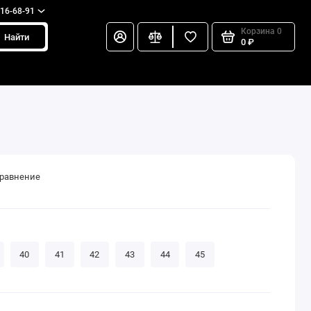
216-68-91
Корзина
0
Найти
0 ₽
сравнение
40
41
42
43
44
45