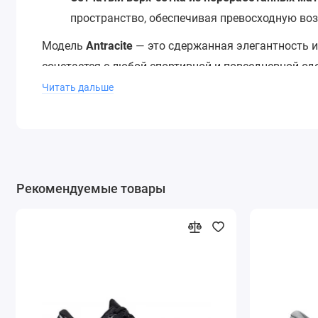
пространство, обеспечивая превосходную во
Модель
Antracite
— это сдержанная элегантность и
сочетается с любой спортивной и повседневной од
Читать дальше
Выбирайте Asics GT-2000 12 Extra Wide, если вы ищ
активностей. Это инвестиция в здоровье ваших но
будь то пробежка в парке, интенсивная тренировка
Подарите своим стопам пространство для движени
Рекомендуемые товары
технология встречается с безупречной посадкой.