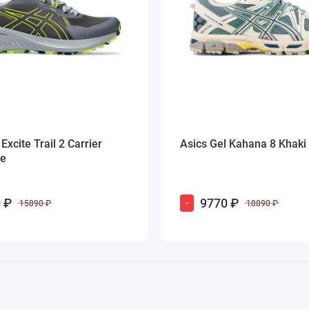
Excite Trail 2 Carrier
Asics Gel Kahana 8 Khaki
me
 ₽
9770 ₽
-
15890 ₽
18890 ₽